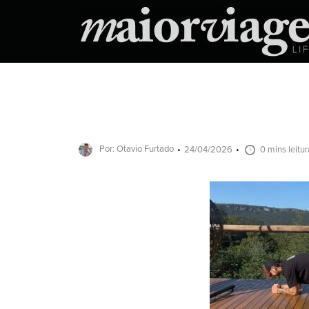
Por: Otavio Furtado
24/04/2026
0 mins leitur