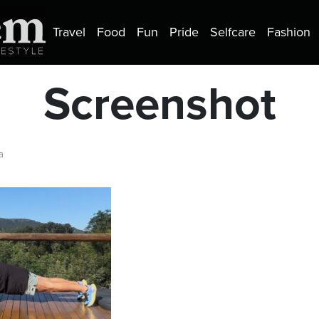
Travel
Food
Fun
Pride
Selfcare
Fashion
Screenshot
a