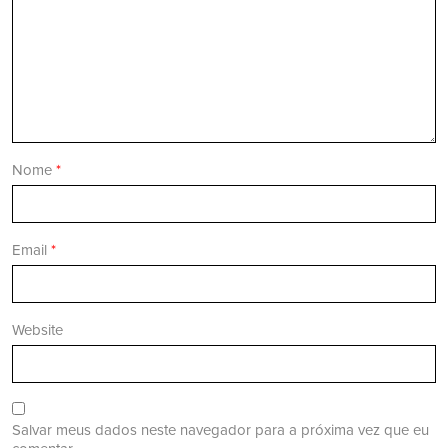
Nome
*
Email
*
Website
Salvar meus dados neste navegador para a próxima vez que eu