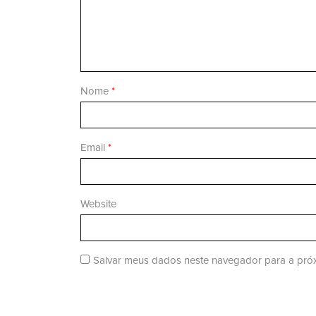
Nome
*
Email
*
Website
Salvar meus dados neste navegador para a próx