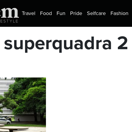
Travel
Food
Fun
Pride
Selfcare
Fashion
superquadra 2