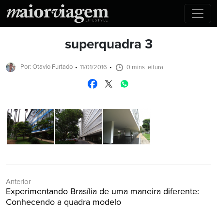
superquadra 3
Por: Otavio Furtado
11/01/2016
0 mins leitura
Navegação
Anterior
de
Post
Experimentando Brasília de uma maneira diferente:
Post
Anterior:
Conhecendo a quadra modelo