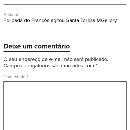
Navegação
Anterior
de
Post
Feijoada do Francês agitou Santa Teresa MGallery
Post
Anterior:
Deixe um comentário
O seu endereço de e-mail não será publicado.
Campos obrigatórios são marcados com
*
Comentário
*