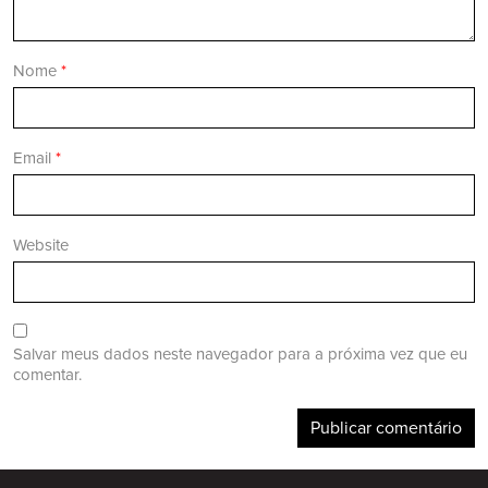
Nome
*
Email
*
Website
Salvar meus dados neste navegador para a próxima vez que eu
comentar.