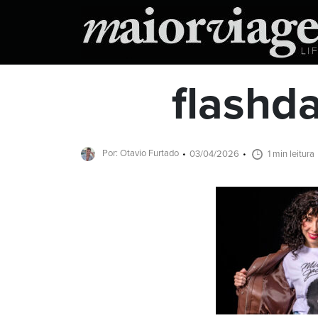
flashd
Por: Otavio Furtado
03/04/2026
1 min leitura