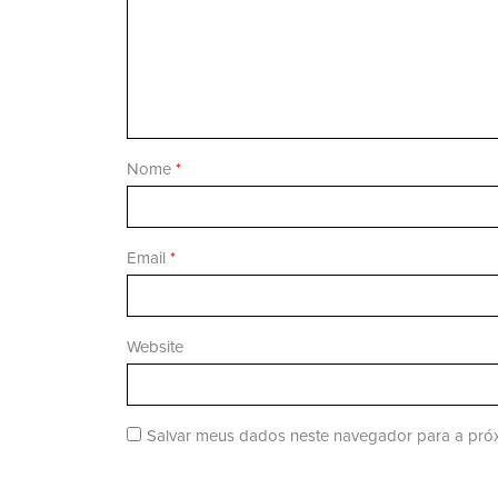
Nome
*
Email
*
Website
Salvar meus dados neste navegador para a próx