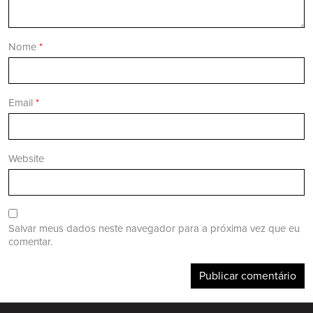
Nome
*
Email
*
Website
Salvar meus dados neste navegador para a próxima vez que eu
comentar.