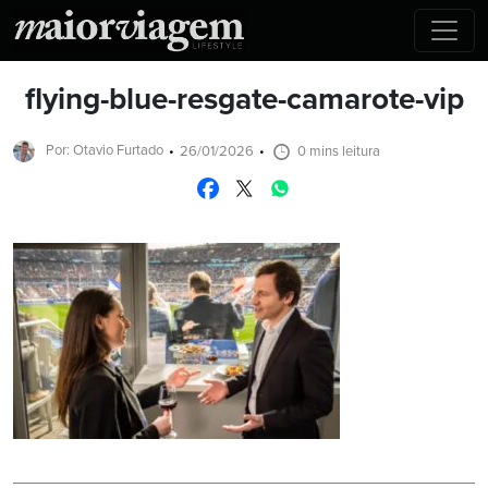
flying-blue-resgate-camarote-vip
Por: Otavio Furtado
26/01/2026
0 mins leitura