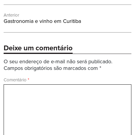
Navegação
Anterior
de
Post
Gastronomia e vinho em Curitiba
Post
Anterior:
Deixe um comentário
O seu endereço de e-mail não será publicado.
Campos obrigatórios são marcados com
*
Comentário
*