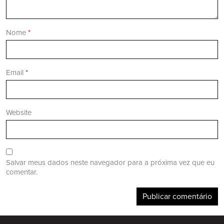
Nome
*
Email
*
Website
Salvar meus dados neste navegador para a próxima vez que eu
comentar.