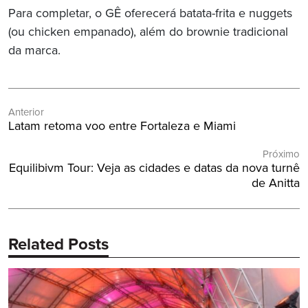
Para completar, o GÊ oferecerá batata-frita e nuggets
(ou chicken empanado), além do brownie tradicional
da marca.
Navegação
Anterior
de
Post
Latam retoma voo entre Fortaleza e Miami
Post
Anterior:
Próximo
Próximo
Equilibivm Tour: Veja as cidades e datas da nova turnê
Post:
de Anitta
Related Posts