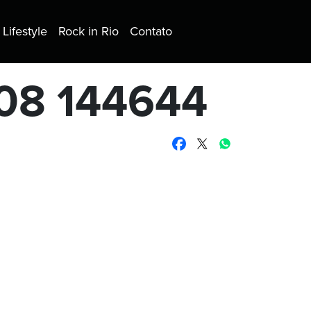
Lifestyle
Rock in Rio
Contato
-08 144644