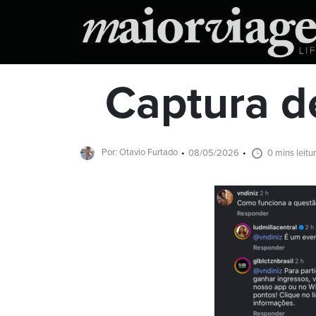
Captura d
Por: Otavio Furtado
08/05/2026
0 mins leitu