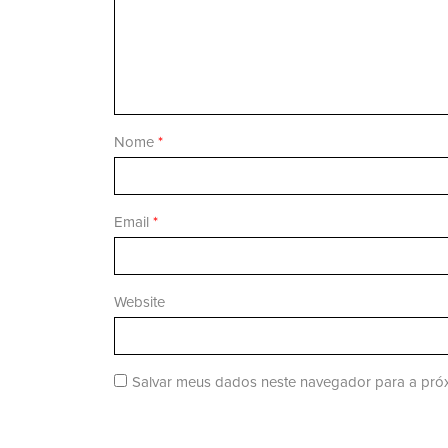
Nome
*
Email
*
Website
Salvar meus dados neste navegador para a próx