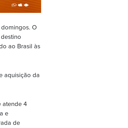
e domingos. O
 destino
do ao Brasil às
e aquisição da
e atende 4
a e
rada de