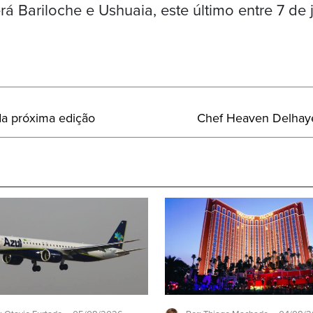
rá Bariloche e Ushuaia, este último entre 7 de 
Próximo
da próxima edição
Chef Heaven Delhaye
Post: