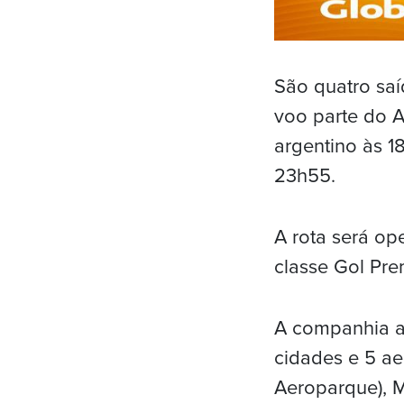
São quatro saí
voo parte do A
argentino às 1
23h55.
A rota será o
classe Gol Pr
A companhia aé
cidades e 5 ae
Aeroparque), 