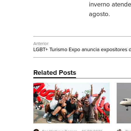
inverno atende
agosto.
Navegação
Anterior
Post
LGBT+ Turismo Expo anuncia expositores 
de
Anterior:
Post
Related Posts