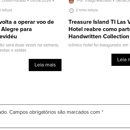
: Otavio Furtado
05/08/2026
Por: Thiago Machado
04/08/
n leitura
2 mins leitura
volta a operar voo de
Treasure Island TI Las
 Alegre para
Hotel reabre como part
evidéu
Handwritten Collection
ão será duas vezes na semana,
Icônico hotel foi inaugurado em
ndas e sextas
Leia 
Leia mais
ado.
Campos obrigatórios são marcados com
*