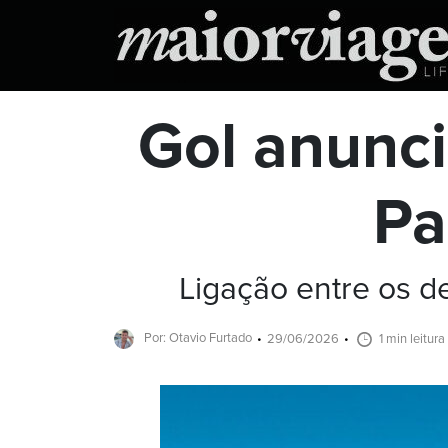
Gol anunc
Pa
Ligação entre os d
Por: Otavio Furtado
29/06/2026
1 min leitura