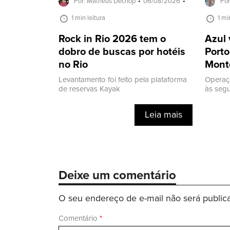
Por: Matheus Decnop
06/08/2026
Por
1 min leitura
1 mi
Rock in Rio 2026 tem o
Azul 
dobro de buscas por hotéis
Porto
no Rio
Mont
Levantamento foi feito pela plataforma
Operaç
de reservas Kayak
às segu
Leia mais
Deixe um comentário
O seu endereço de e-mail não será public
Comentário
*