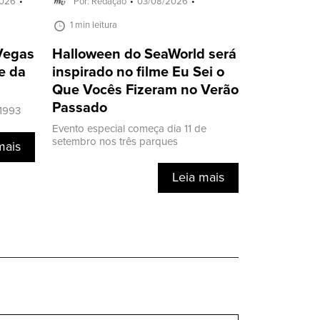
2026
Por: Redação
03/08/2026
1 min leitura
 Vegas
Halloween do SeaWorld será
e da
inspirado no filme Eu Sei o
Que Vocês Fizeram no Verão
Passado
 1993
Evento especial começa dia 11 de
setembro nos três parques
mais
Leia mais