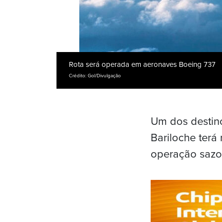
Rota será operada em aeronaves Boeing 737
Crédito: Gol/Divulgação
Um dos destino
Bariloche terá
operação sazon