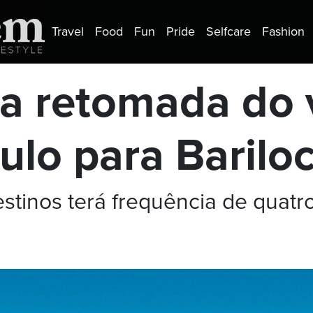
Travel
Food
Fun
Pride
Selfcare
Fashion
ia retomada do 
ulo para Barilo
estinos terá frequência de quat