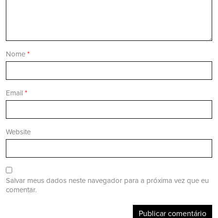
Nome
*
Email
*
Website
Salvar meus dados neste navegador para a próxima vez que eu
comentar.