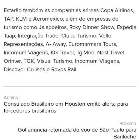
Estarão também as companhias aéreas Copa Airlines,
TAP, KLM e Aeromexico; além de empresas de
turismo como Jalapoeiros, Roxy Dinner Show, Expedia
Taap, Integração Trade, Clube Turismo, Velle
Representações, A- Away, Euromarmara Tours,
Incomum Viagens, KG Travel, Tg.Mob, Nest Travel,
Orinter, TGK, Visual Turismo, Incomum Viagens,
Discover Cruises e Rovos Rail.
Navegação
Anterior
de
Post
Consulado Brasileiro em Houston emite alerta para
Post
Anterior:
torcedores brasileiros
Próximo
Próximo
Gol anuncia retomada do voo de São Paulo para
Post:
Bariloche