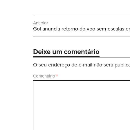
Navegação
Anterior
Post
Gol anuncia retorno do voo sem escalas e
de
Anterior:
Post
Deixe um comentário
O seu endereço de e-mail não será public
Comentário
*