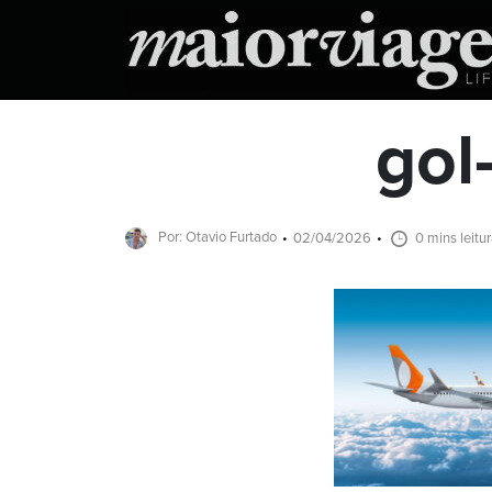
gol
Por: Otavio Furtado
02/04/2026
0 mins leitu