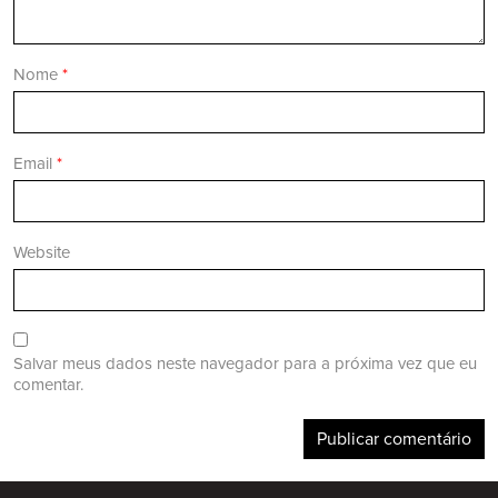
Nome
*
Email
*
Website
Salvar meus dados neste navegador para a próxima vez que eu
comentar.