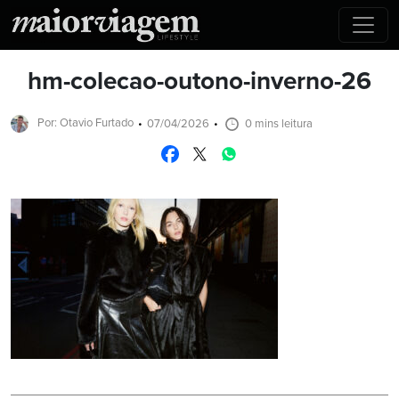
hm-colecao-outono-inverno-26
Por: Otavio Furtado
07/04/2026
0 mins leitura