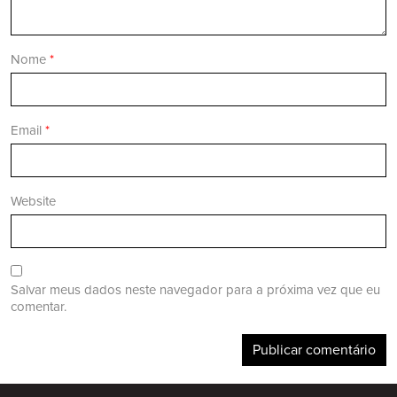
Nome
*
Email
*
Website
Salvar meus dados neste navegador para a próxima vez que eu
comentar.