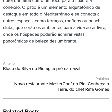
hotel que atua como um foco para o fluxo e a
conexão. O pátio é um elemento arquitetônico de
destaque em todo o Mediterrâneo e se conecta a
outros espaços, como terraços, rooftops ou beach
clubs, que serão os ambientes para a vida ao ar livre,
onde os hóspedes poderão admirar vistas
panorâmicas de beleza deslumbrante.
Navegação
Anterior
de
Post
Bloco do Silva no Rio agita pré-carnaval
Post
Anterior:
Próximo
Próximo
Novo restaurante MasterChef no Rio. Conheça o
Post:
Tiara, do chef Rafa Gomes
Related Posts