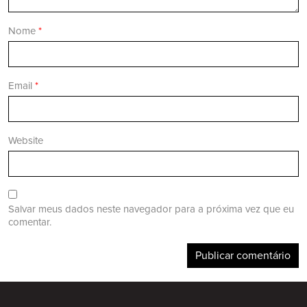
Nome
*
Email
*
Website
Salvar meus dados neste navegador para a próxima vez que eu
comentar.