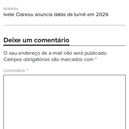
Navegação
Anterior
de
Post
Ivete Clareou anuncia datas da turnê em 2026
Post
Anterior:
Deixe um comentário
O seu endereço de e-mail não será publicado.
Campos obrigatórios são marcados com
*
Comentário
*