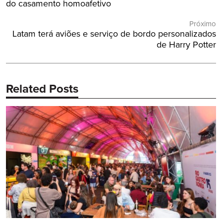
Post
Anterior:
do casamento homoafetivo
Próximo
Próximo
Latam terá aviões e serviço de bordo personalizados
Post:
de Harry Potter
Related Posts