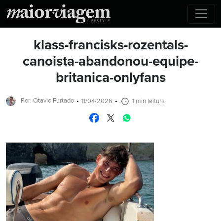
klass-francisks-rozentals-
canoista-abandonou-equipe-
britanica-onlyfans
Por: Otavio Furtado
11/04/2026
1 min leitura