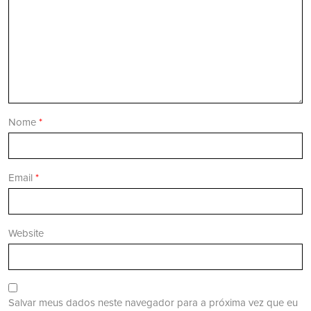
Nome
*
Email
*
Website
Salvar meus dados neste navegador para a próxima vez que eu