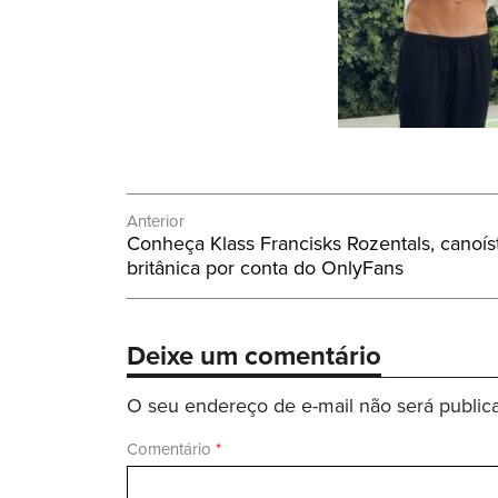
Navegação
Anterior
Post
Conheça Klass Francisks Rozentals, canoí
de
Anterior:
britânica por conta do OnlyFans
Post
Deixe um comentário
O seu endereço de e-mail não será public
Comentário
*