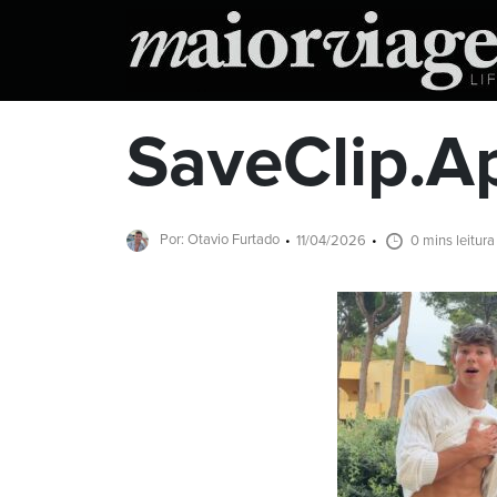
SaveClip.
Por: Otavio Furtado
11/04/2026
0 mins leitura