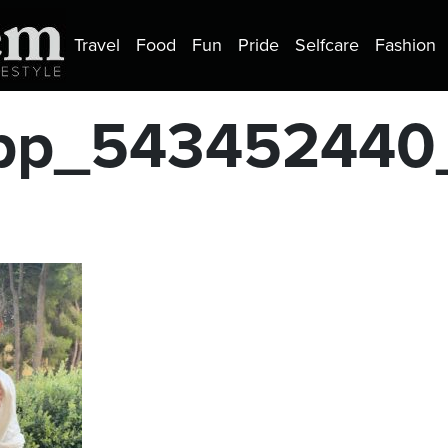
Travel
Food
Fun
Pride
Selfcare
Fashion
App_54345244