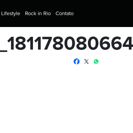
Lifestyle
Rock in Rio
Contato
0_18117808066