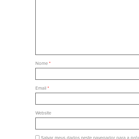
Nome
*
Email
*
Website
Salvar meus dados neste navegador para a próx