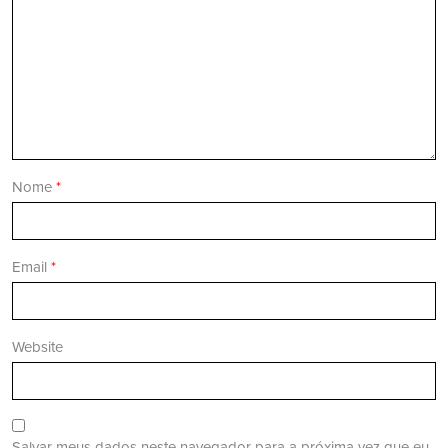
Nome
*
Email
*
Website
Salvar meus dados neste navegador para a próxima vez que eu