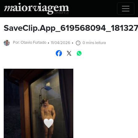
SaveClip.App_619568094_1813
Por: Otavio Furtado
11/04/2026
0 mins leitura