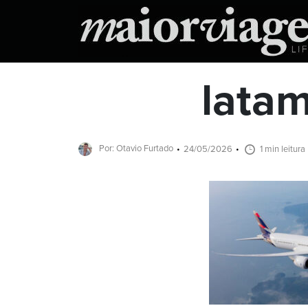
latam
Por: Otavio Furtado
24/05/2026
1 min leitura