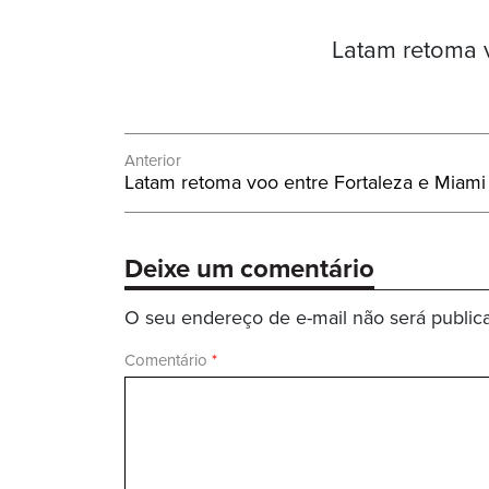
Latam retoma v
Navegação
Anterior
Post
Latam retoma voo entre Fortaleza e Miami
de
Anterior:
Post
Deixe um comentário
O seu endereço de e-mail não será public
Comentário
*