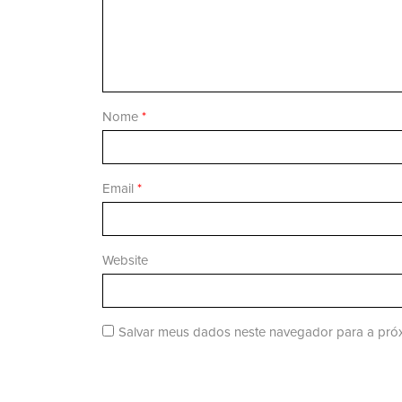
Nome
*
Email
*
Website
Salvar meus dados neste navegador para a próx