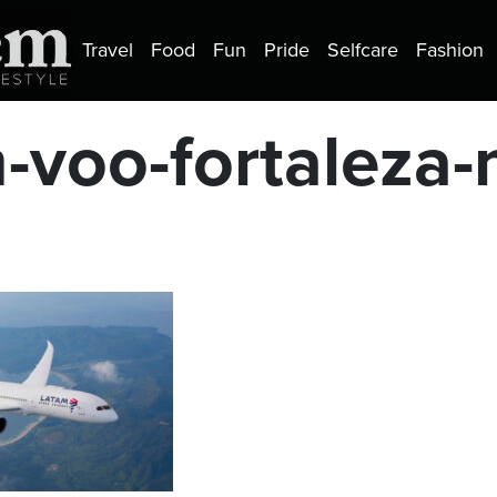
Travel
Food
Fun
Pride
Selfcare
Fashion
-voo-fortaleza