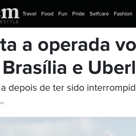
Travel
Food
Fun
Pride
Selfcare
Fashion
ta a operada vo
 Brasília e Uber
na depois de ter sido interromp
ura