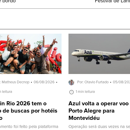
Próximo
e bordo
Festival de La
Post:
: Matheus Decnop
06/08/2026
Por: Otavio Furtado
05/08/20
n leitura
1 min leitura
in Rio 2026 tem o
Azul volta a operar voo
 de buscas por hotéis
Porto Alegre para
o
Montevidéu
mento foi feito pela plataforma
Operação será duas vezes na s