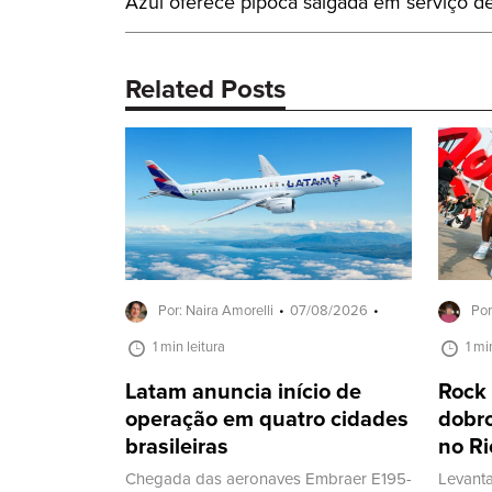
Post
Azul oferece pipoca salgada em serviço d
de
Anterior:
Post
Related Posts
Por: Naira Amorelli
07/08/2026
Por
1 min leitura
1 mi
Latam anuncia início de
Rock 
operação em quatro cidades
dobro
brasileiras
no Ri
Chegada das aeronaves Embraer E195-
Levanta