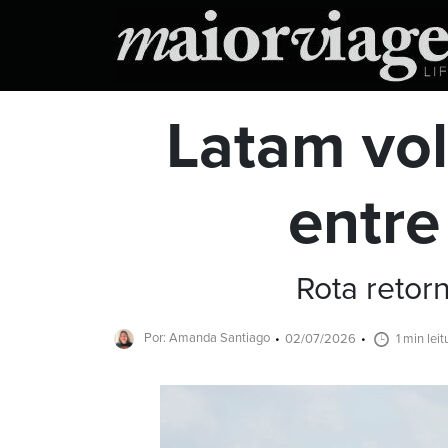
Latam vol
entre
Rota retor
Por: Amanda Santiago
02/07/2026
1 min leit