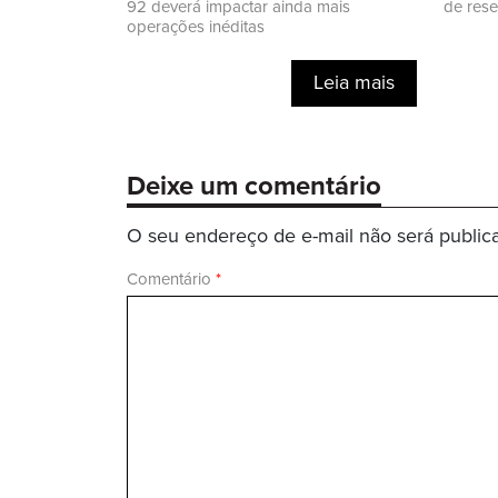
92 deverá impactar ainda mais
de res
operações inéditas
Leia mais
Deixe um comentário
O seu endereço de e-mail não será public
Comentário
*