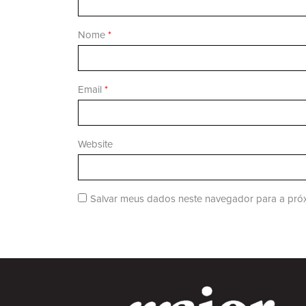
Nome
*
Email
*
Website
Salvar meus dados neste navegador para a próx