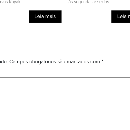
ervas Kayak
às segundas e sextas
Leia mais
Leia 
ado.
Campos obrigatórios são marcados com
*