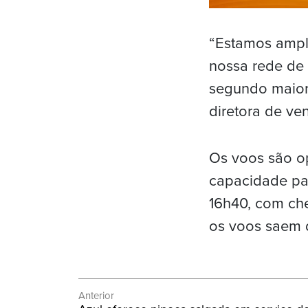
“Estamos ampl
nossa rede de 
segundo maior 
diretora de ve
Os voos são o
capacidade par
16h40, com che
os voos saem d
Navegação
Anterior