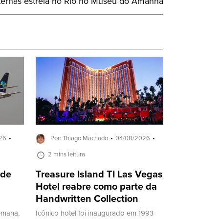
nternas estreia no Rio no Museu do Amanhã
26
Por: Thiago Machado
04/08/2026
2 mins leitura
 de
Treasure Island TI Las Vegas
Hotel reabre como parte da
Handwritten Collection
emana,
Icônico hotel foi inaugurado em 1993