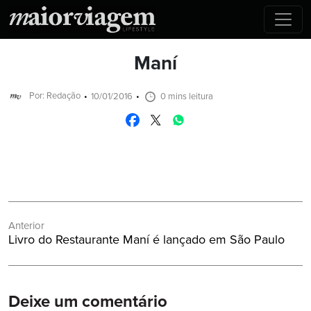
Maní
Por: Redação
10/01/2016
0 mins leitura
Navegação
Anterior
de
Post
Livro do Restaurante Maní é lançado em São Paulo
Post
Anterior:
Deixe um comentário