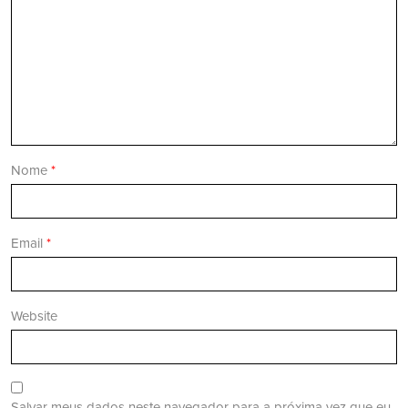
Nome
*
Email
*
Website
Salvar meus dados neste navegador para a próxima vez que eu