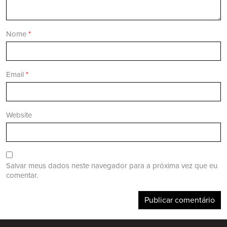
Nome
*
Email
*
Website
Salvar meus dados neste navegador para a próxima vez que eu
comentar.