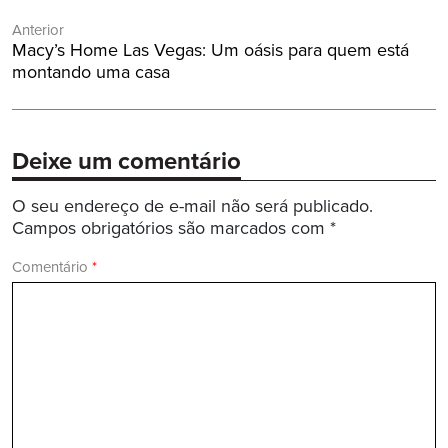
Navegação
Anterior
de
Post
Macy’s Home Las Vegas: Um oásis para quem está
Post
Anterior:
montando uma casa
Deixe um comentário
O seu endereço de e-mail não será publicado.
Campos obrigatórios são marcados com
*
Comentário
*