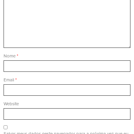
Nome
*
Email
*
Website
Salvar meus dados neste navegador para a próxima vez que eu