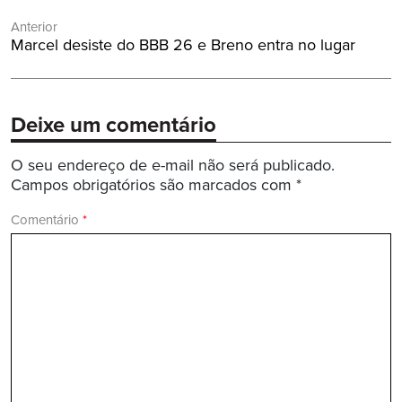
Navegação
Anterior
de
Post
Marcel desiste do BBB 26 e Breno entra no lugar
Post
Anterior:
Deixe um comentário
O seu endereço de e-mail não será publicado.
Campos obrigatórios são marcados com
*
Comentário
*