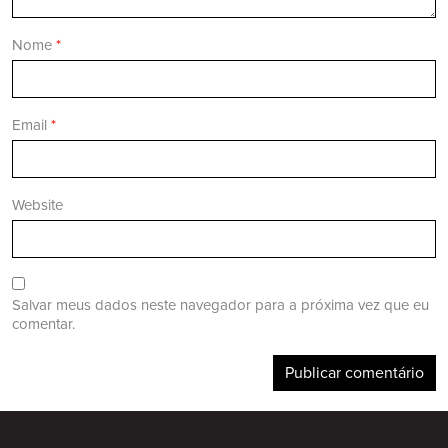
Nome
*
Email
*
Website
Salvar meus dados neste navegador para a próxima vez que eu
comentar.