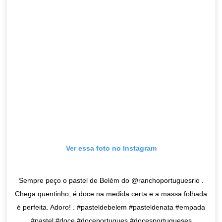
Ver essa foto no Instagram
Sempre peço o pastel de Belém do @ranchoportuguesrio .
Chega quentinho, é doce na medida certa e a massa folhada
é perfeita. Adoro! . #pasteldebelem #pasteldenata #empada
#pastel #doce #doceportugues #docesportugueses