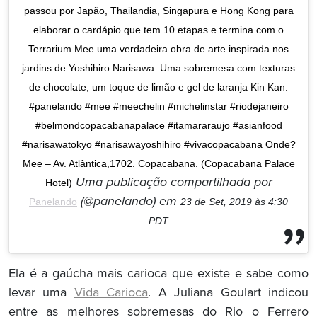
passou por Japão, Thailandia, Singapura e Hong Kong para
elaborar o cardápio que tem 10 etapas e termina com o
Terrarium Mee uma verdadeira obra de arte inspirada nos
jardins de Yoshihiro Narisawa. Uma sobremesa com texturas
de chocolate, um toque de limão e gel de laranja Kin Kan.
#panelando #mee #meechelin #michelinstar #riodejaneiro
#belmondcopacabanapalace #itamararaujo #asianfood
#narisawatokyo #narisawayoshihiro #vivacopacabana Onde?
Mee – Av. Atlântica,1702. Copacabana. (Copacabana Palace
Uma publicação compartilhada por
Hotel)
(@panelando) em
Panelando
23 de Set, 2019 às 4:30
PDT
Ela é a gaúcha mais carioca que existe e sabe como
levar uma
Vida Carioca
. A Juliana Goulart indicou
entre as melhores sobremesas do Rio o Ferrero