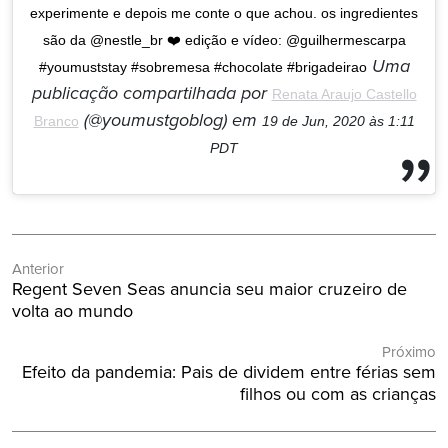
experimente e depois me conte o que achou. os ingredientes
são da @nestle_br ❤️ edição e vídeo: @guilhermescarpa
Uma
#youmuststay #sobremesa #chocolate #brigadeirao
publicação compartilhada por
Renata Araujo Castello
(@youmustgoblog) em
Branco
19 de Jun, 2020 às 1:11
PDT
Navegação
Anterior
de
Post
Regent Seven Seas anuncia seu maior cruzeiro de
Post
Anterior:
volta ao mundo
Próximo
Próximo
Efeito da pandemia: Pais de dividem entre férias sem
Post:
filhos ou com as crianças