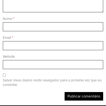
Nome
*
Email
*
Website
Salvar meus dados neste navegador para a próxima vez que eu
comentar.