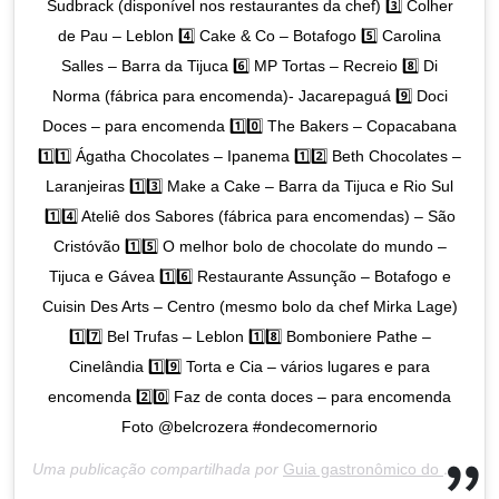
Sudbrack (disponível nos restaurantes da chef) 3️⃣ Colher
de Pau – Leblon 4️⃣ Cake & Co – Botafogo 5️⃣ Carolina
Salles – Barra da Tijuca 6️⃣ MP Tortas – Recreio 8️⃣ Di
Norma (fábrica para encomenda)- Jacarepaguá 9️⃣ Doci
Doces – para encomenda 1️⃣0️⃣ The Bakers – Copacabana
1️⃣1️⃣ Ágatha Chocolates – Ipanema 1️⃣2️⃣ Beth Chocolates –
Laranjeiras 1️⃣3️⃣ Make a Cake – Barra da Tijuca e Rio Sul
1️⃣4️⃣ Ateliê dos Sabores (fábrica para encomendas) – São
Cristóvão 1️⃣5️⃣ O melhor bolo de chocolate do mundo –
Tijuca e Gávea 1️⃣6️⃣ Restaurante Assunção – Botafogo e
Cuisin Des Arts – Centro (mesmo bolo da chef Mirka Lage)
1️⃣7️⃣ Bel Trufas – Leblon 1️⃣8️⃣ Bomboniere Pathe –
Cinelândia 1️⃣9️⃣ Torta e Cia – vários lugares e para
encomenda 2️⃣0️⃣ Faz de conta doces – para encomenda
Foto @belcrozera #ondecomernorio
Uma publicação compartilhada por
Guia gastronômico do Rio
(@o