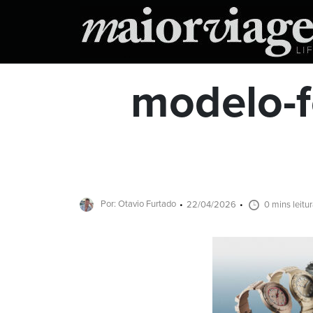
modelo-f
Por: Otavio Furtado
22/04/2026
0 mins leitu