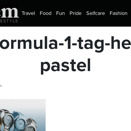
Travel
Food
Fun
Pride
Selfcare
Fashion
ormula-1-tag-he
pastel
ra