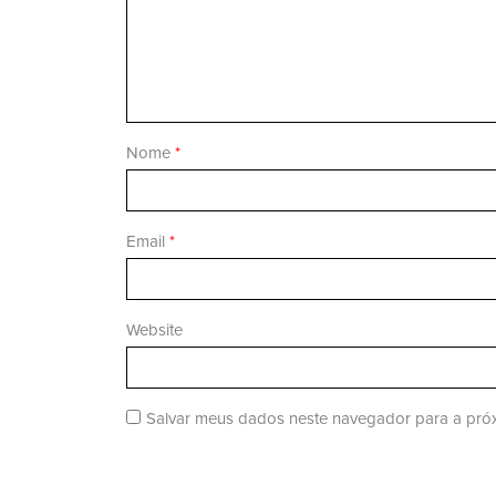
Nome
*
Email
*
Website
Salvar meus dados neste navegador para a próx