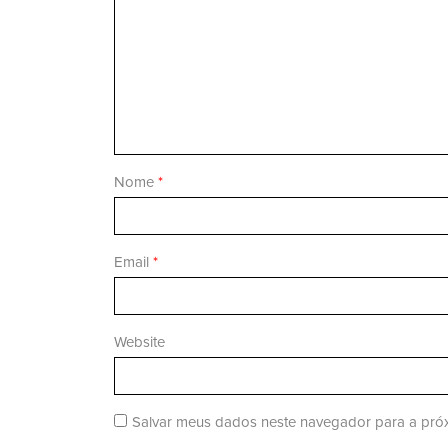
Nome
*
Email
*
Website
Salvar meus dados neste navegador para a próx