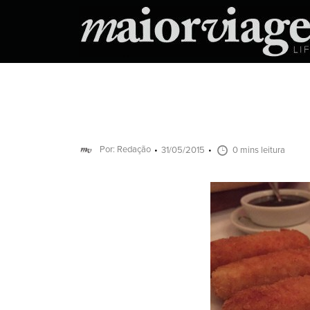
Por: Redação
31/05/2015
0 mins leitura