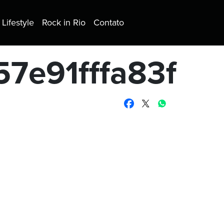
Lifestyle
Rock in Rio
Contato
e91fffa83f