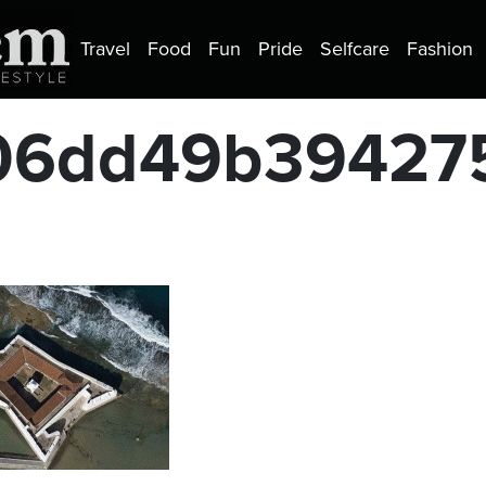
Travel
Food
Fun
Pride
Selfcare
Fashion
6dd49b3942757