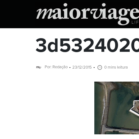
3d5324020
Por: Redação
23/12/2015
0 mins leitura