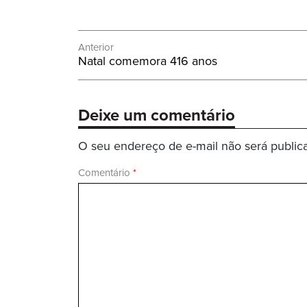
Navegação
Anterior
Post
Natal comemora 416 anos
de
Anterior:
Post
Deixe um comentário
O seu endereço de e-mail não será public
Comentário
*