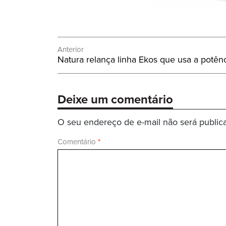
Navegação
Anterior
Post
Natura relança linha Ekos que usa a potênc
de
Anterior:
Post
Deixe um comentário
O seu endereço de e-mail não será public
Comentário
*