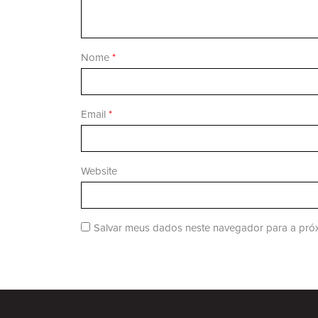
Nome
*
Email
*
Website
Salvar meus dados neste navegador para a próx