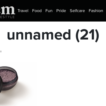
Travel
Food
Fun
Pride
Selfcare
Fashion
unnamed (21)
ra