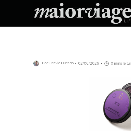
Por: Otavio Furtado
02/06/2026
0 mins leitu