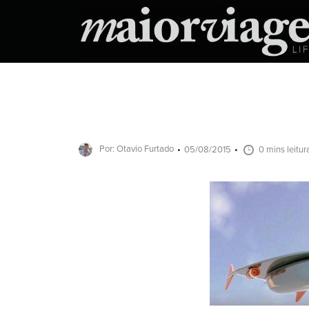
Por: Otavio Furtado
05/08/2015
0 mins leitur