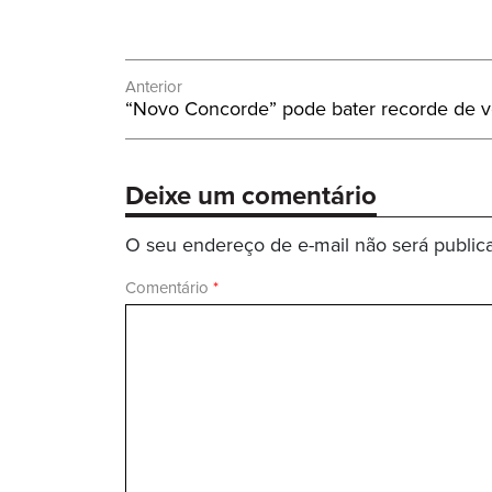
Navegação
Anterior
Post
“Novo Concorde” pode bater recorde de v
de
Anterior:
Post
Deixe um comentário
O seu endereço de e-mail não será public
Comentário
*