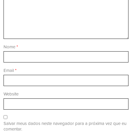
Nome
*
Email
*
Website
Salvar meus dados neste navegador para a próxima vez que eu
comentar.