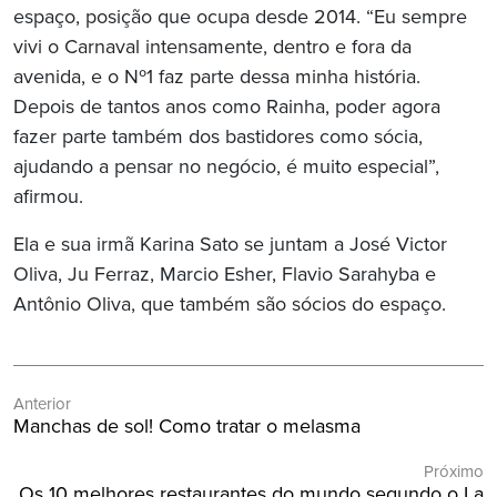
espaço, posição que ocupa desde 2014. “Eu sempre
vivi o Carnaval intensamente, dentro e fora da
avenida, e o Nº1 faz parte dessa minha história.
Depois de tantos anos como Rainha, poder agora
fazer parte também dos bastidores como sócia,
ajudando a pensar no negócio, é muito especial”,
afirmou.
Ela e sua irmã Karina Sato se juntam a José Victor
Oliva, Ju Ferraz, Marcio Esher, Flavio Sarahyba e
Antônio Oliva, que também são sócios do espaço.
Navegação
Anterior
de
Post
Manchas de sol! Como tratar o melasma
Post
Anterior:
Próximo
Próximo
Os 10 melhores restaurantes do mundo segundo o La