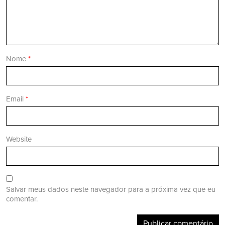
Nome
*
Email
*
Website
Salvar meus dados neste navegador para a próxima vez que eu
comentar.