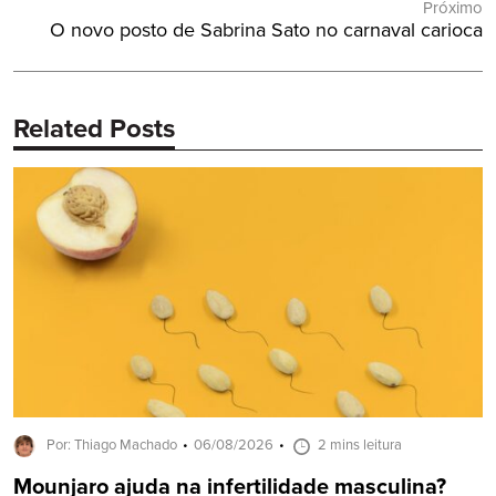
Próximo
Próximo
O novo posto de Sabrina Sato no carnaval carioca
Post:
Related Posts
Por: Thiago Machado
06/08/2026
2 mins leitura
Mounjaro ajuda na infertilidade masculina?