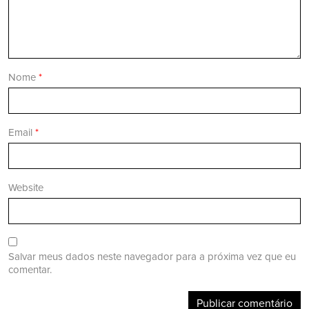
Nome
*
Email
*
Website
Salvar meus dados neste navegador para a próxima vez que eu
comentar.