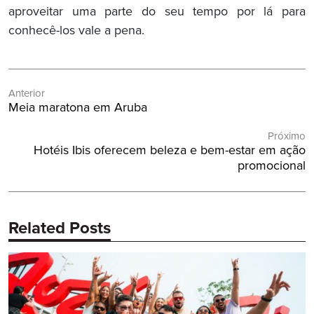
aproveitar uma parte do seu tempo por lá para
conhecê-los vale a pena.
Navegação
Anterior
de
Post
Meia maratona em Aruba
Post
Anterior:
Próximo
Próximo
Hotéis Ibis oferecem beleza e bem-estar em ação
Post:
promocional
Related Posts