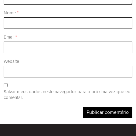
Nome
*
Email
*
Website
Salvar meus dados neste navegador para a próxima vez que eu
comentar.