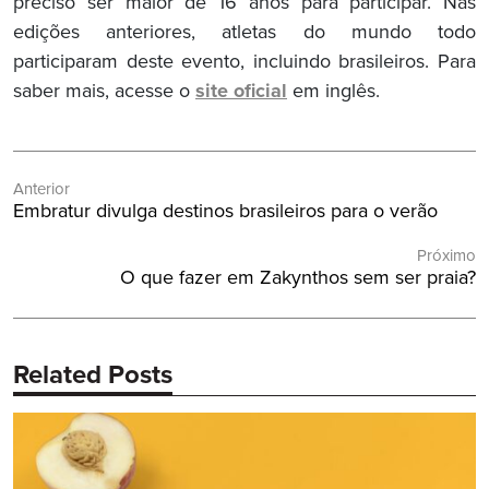
preciso ser maior de 16 anos para participar. Nas
edições anteriores, atletas do mundo todo
participaram deste evento, incluindo brasileiros. Para
saber mais, acesse o
site oficial
em inglês.
Navegação
Anterior
de
Post
Embratur divulga destinos brasileiros para o verão
Post
Anterior:
Próximo
Próximo
O que fazer em Zakynthos sem ser praia?
Post:
Related Posts