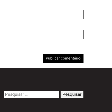
Search
for: