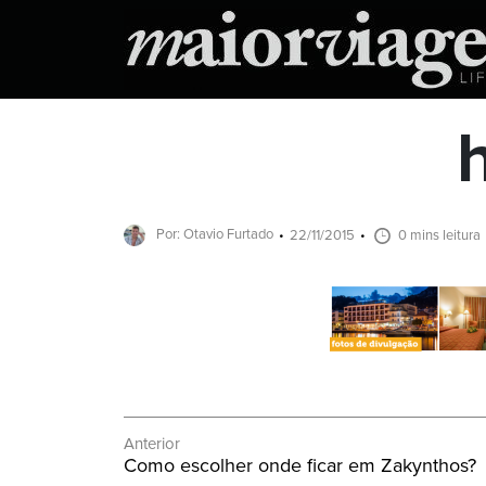
Por: Otavio Furtado
22/11/2015
0 mins leitura
Navegação
Anterior
Post
Como escolher onde ficar em Zakynthos?
de