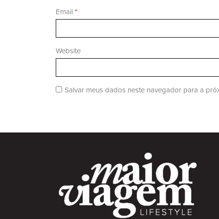
Email
*
Website
Salvar meus dados neste navegador para a próx