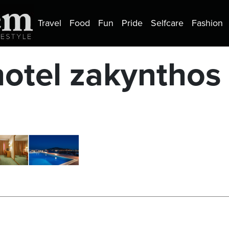
Travel
Food
Fun
Pride
Selfcare
Fashion
hotel zakynthos 