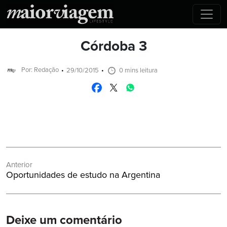
Córdoba 3
Por: Redação
29/10/2015
0 mins leitura
Navegação
Anterior
de
Post
Oportunidades de estudo na Argentina
Post
Anterior:
Deixe um comentário