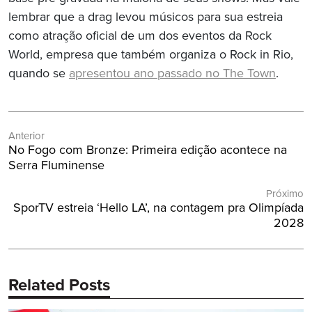
lembrar que a drag levou músicos para sua estreia
como atração oficial de um dos eventos da Rock
World, empresa que também organiza o Rock in Rio,
quando se
apresentou ano passado no The Town
.
Navegação
Anterior
de
Post
No Fogo com Bronze: Primeira edição acontece na
Post
Anterior:
Serra Fluminense
Próximo
Próximo
SporTV estreia ‘Hello LA’, na contagem pra Olimpíada
Post:
2028
Related Posts