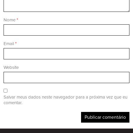
Nome
*
Email
*
Website
Salvar meus dados neste navegador para a próxima vez que eu
comentar.