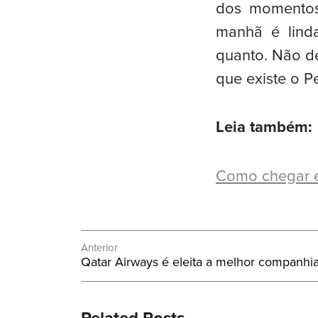
dos momentos
manhã é linda
quanto. Não de
que existe o Pe
Leia também:
Como chegar em
Navegação
Anterior
Post
Qatar Airways é eleita a melhor companh
de
Anterior:
Post