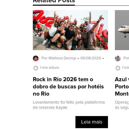
Related Posts
Por: Matheus Decnop
06/08/2026
Por
1 min leitura
1 mi
Rock in Rio 2026 tem o
Azul 
dobro de buscas por hotéis
Porto
no Rio
Mont
Levantamento foi feito pela plataforma
Operaç
de reservas Kayak
às segu
Leia mais