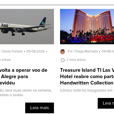
: Otavio Furtado
05/08/2026
Por: Thiago Machado
04/08/
n leitura
2 mins leitura
volta a operar voo de
Treasure Island TI Las
 Alegre para
Hotel reabre como part
evidéu
Handwritten Collection
ão será duas vezes na semana,
Icônico hotel foi inaugurado em
ndas e sextas
Leia 
Leia mais