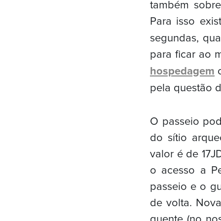
também sobre 
Para isso exi
segundas, qua
para ficar ao
hospedagem
c
pela questão da
O passeio pode
do sítio arqu
valor é de 17J
o acesso a Pe
passeio e o gu
de volta. Nov
quente (no nos