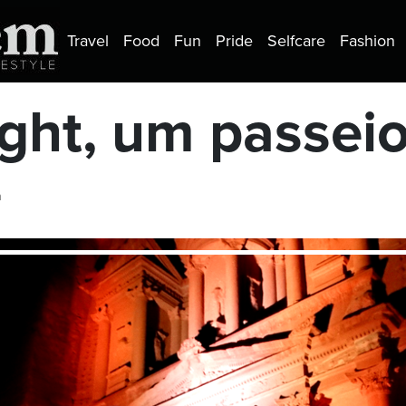
Travel
Food
Fun
Pride
Selfcare
Fashion
ight, um passeio
a