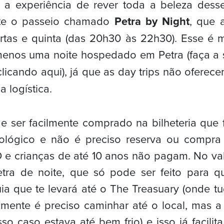
a experiência de rever toda a beleza desse 
ste o passeio chamado
Petra by Night
, que 
rtas e quinta (das 20h30 às 22h30). Esse é 
 menos uma noite hospedado em Petra (faça a
licando aqui), já que as day trips não oferec
 logística.
 ser facilmente comprado na bilheteria que 
eológico e não é preciso reserva ou compra
D e crianças de até 10 anos não pagam. No val
tra de noite, que só pode ser feito para q
ia que te levará até o The Treasuary (onde t
amente é preciso caminhar até o local, mas a
so caso estava até bem frio) e isso já facilita