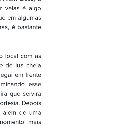
 velas é algo
 que em algumas
mas, é bastante
o local com as
e de lua cheia
egar em frente
uminando esse
ra que servirá
ortesia. Depois
, além de uma
 momento mais