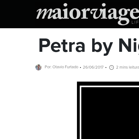
Petra by N
Por: Otavio Furtado
26/06/2017
2 mins leitur