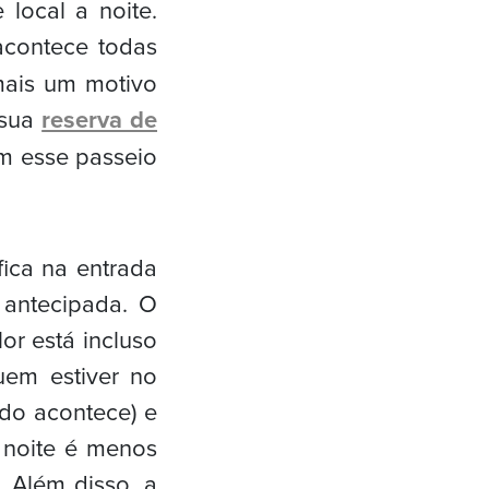
local a noite.
acontece todas
mais um motivo
 sua
reserva de
em esse passeio
fica na entrada
 antecipada. O
or está incluso
uem estiver no
udo acontece) e
 noite é menos
. Além disso, a