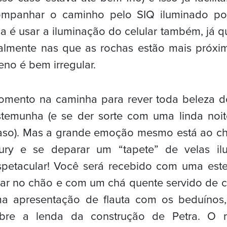
ompanhar o caminho pelo SIQ iluminado por
a é usar a iluminação do celular também, já
palmente nas que as rochas estão mais próxi
eno é bem irregular.
mento na caminha para rever toda beleza d
estemunha (e se der sorte com uma linda noit
so). Mas a grande emoção mesmo está ao ch
ury e se deparar um “tapete” de velas il
etacular! Você será recebido com uma estei
ar no chão e com um chá quente servido de c
ma apresentação de flauta com os beduínos
obre a lenda da construção de Petra. O