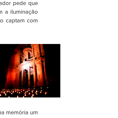
tador pede que
m a iluminação
não captam com
e na memória um