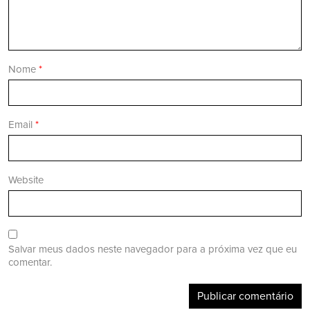
Nome
*
Email
*
Website
Salvar meus dados neste navegador para a próxima vez que eu
comentar.