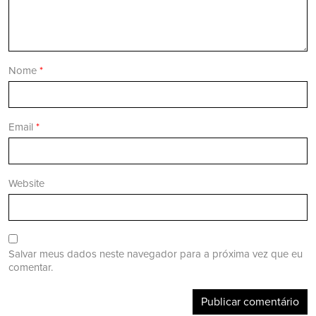
Nome
*
Email
*
Website
Salvar meus dados neste navegador para a próxima vez que eu
comentar.