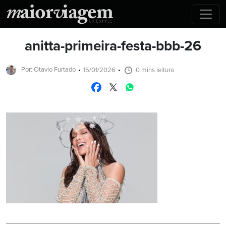
anitta-primeira-festa-bbb-26
Por: Otavio Furtado
15/01/2026
0 mins leitura