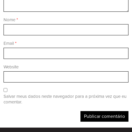
Nome
*
Email
*
Website
Salvar meus dados neste navegador para a próxima vez que eu
comentar.