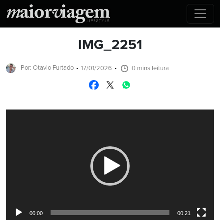
IMG_2251
Por: Otavio Furtado
17/01/2026
0 mins leitura
Tocador
de
vídeo
00:00
00:21