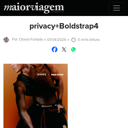
privacy+Boldstrap4
Por: Otavio Furtado
01/04/2026
0 mins leitura