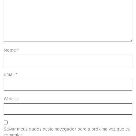
Nome
*
Email
*
Website
Salvar meus dados neste navegador para a próxima vez que eu
comentar.