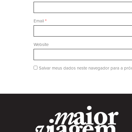
Email
*
Website
Salvar meus dados neste navegador para a próx