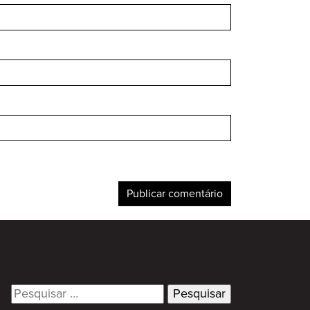
Search
for: