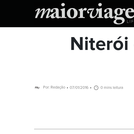
Niterói
Por: Redação
07/01/2016
0 mins leitura