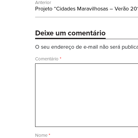
Navegação
Anterior
Post
Projeto “Cidades Maravilhosas – Verão 2
de
Anterior:
Post
Deixe um comentário
O seu endereço de e-mail não será public
Comentário
*
Nome
*