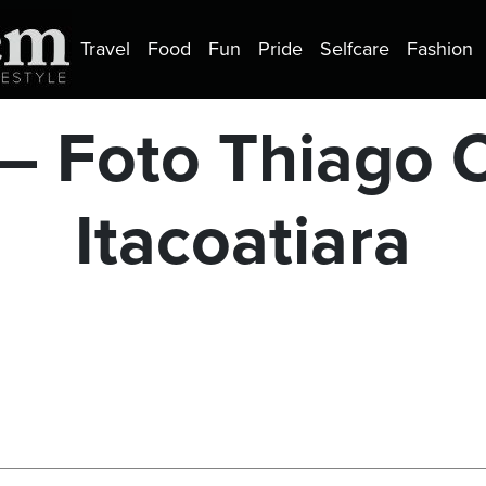
Travel
Food
Fun
Pride
Selfcare
Fashion
 – Foto Thiago 
Itacoatiara